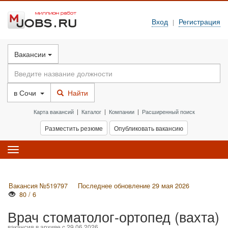
Вход
Регистрация
|
Вакансии
в
Сочи
Найти
Карта вакансий
|
Каталог
|
Компании
|
Расширенный поиск
Разместить резюме
Опубликовать вакансию
Toggle
navigation
Вакансия №519797
Последнее обновление 29 мая 2026
80 / 6
Врач стоматолог-ортопед (вахта)
вакансия в архиве c 29.06.2026